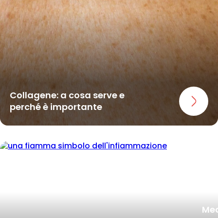
Collagene: a cosa serve e
perché è importante
Med