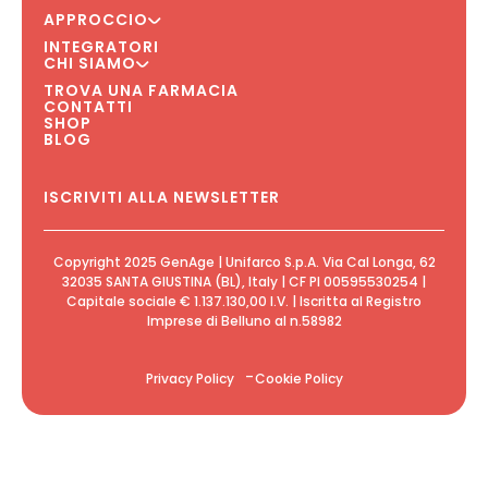
Scopri il percorso GenAge
APPROCCIO
Cellular Longevity Kit
La scienza della longevità
INTEGRATORI
Lifestyle Test
Lo stile di vita pro-longevity
CHI SIAMO
Genetic Plan
Il Programma Yougevity
Farmacisti Preparatori
TROVA UNA FARMACIA
La partnership con Filippo Ongaro
CONTATTI
Comitato Scientifico
SHOP
I nostri laboratori
BLOG
ISCRIVITI ALLA NEWSLETTER
Copyright 2025 GenAge | Unifarco S.p.A. Via Cal Longa, 62
32035 SANTA GIUSTINA (BL), Italy | CF PI 00595530254 |
Capitale sociale € 1.137.130,00 I.V. | Iscritta al Registro
Imprese di Belluno al n.58982
Privacy Policy
Cookie Policy