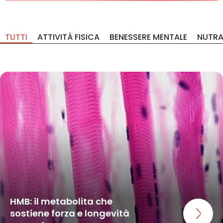
TUTTI
ATTIVITÀ FISICA
BENESSERE MENTALE
NUTRA
HMB: il metabolita che
sostiene forza e longevità