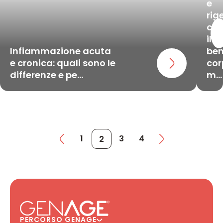
e
rig
cel
il
Infiammazione acuta
ben
e cronica: quali sono le
cor
differenze e pe...
m...
1
3
4
2
PERCORSO GENAGE