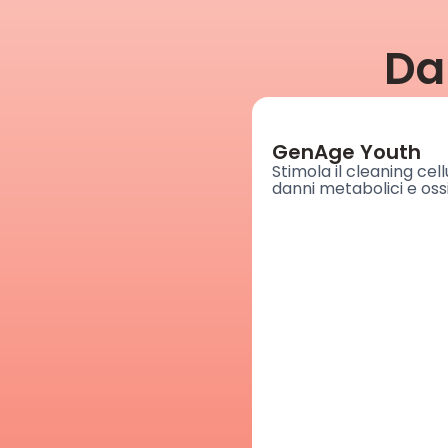
Da
GenAge Youth
Stimola il cleaning cell
danni metabolici e ossi