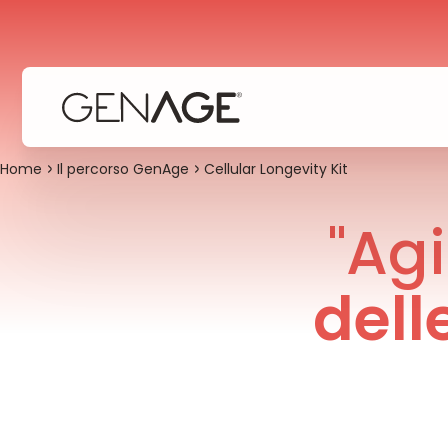
Home
Il percorso GenAge
Cellular Longevity Kit
"Ag
dell