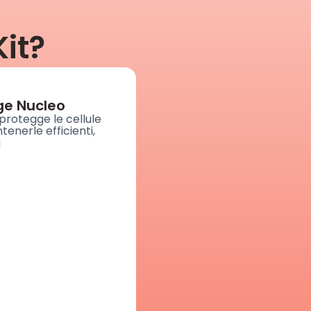
it?
e Nucleo
protegge le cellule
enerle efficienti,
i