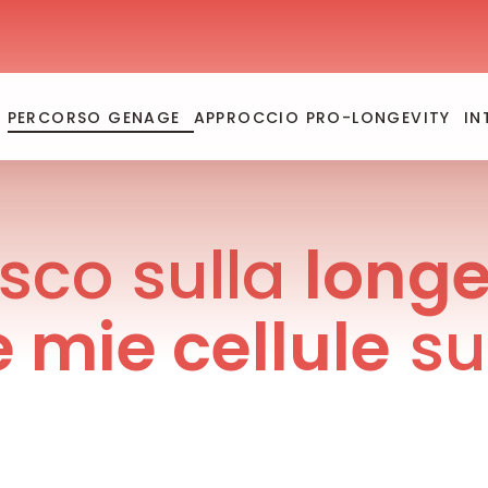
PERCORSO GENAGE
APPROCCIO PRO-LONGEVITY
IN
isco sulla
longe
e mie cellule
su