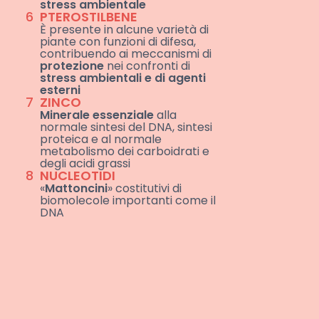
stress ambientale
6
PTEROSTILBENE
È presente in alcune varietà di
piante con funzioni di difesa,
contribuendo ai meccanismi di
protezione
nei confronti di
stress ambientali e di agenti
esterni
7
ZINCO
Minerale essenziale
alla
normale sintesi del DNA, sintesi
proteica e al normale
metabolismo dei carboidrati e
degli acidi grassi
8
NUCLEOTIDI
«
Mattoncini
» costitutivi di
biomolecole importanti come il
DNA