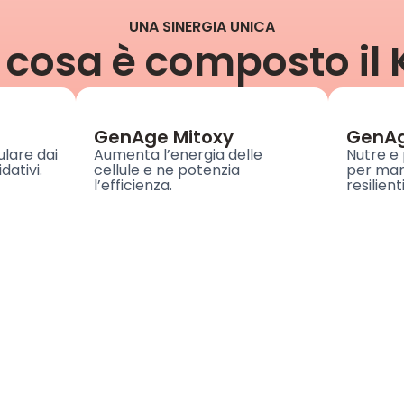
UNA SINERGIA UNICA
 cosa è composto il K
GenAge Mitoxy
GenAg
ulare dai
Aumenta l’energia delle
Nutre e 
dativi.
cellule e ne potenzia
per mant
l’efficienza.
resilient