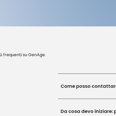
iù frequenti su GenAge.
Come posso contattar
Discuti con la tua farmaci
supporto coaching di cui hai
Da cosa devo iniziare: 