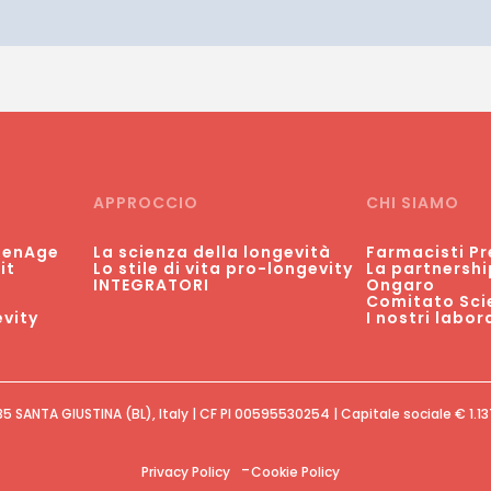
APPROCCIO
CHI SIAMO
 GenAge
La scienza della longevità
Farmacisti Pr
it
Lo stile di vita pro-longevity
La partnershi
INTEGRATORI
Ongaro
Comitato Scie
vity
I nostri labor
SANTA GIUSTINA (BL), Italy | CF PI 00595530254 | Capitale sociale € 1.137.1
Privacy Policy
Cookie Policy