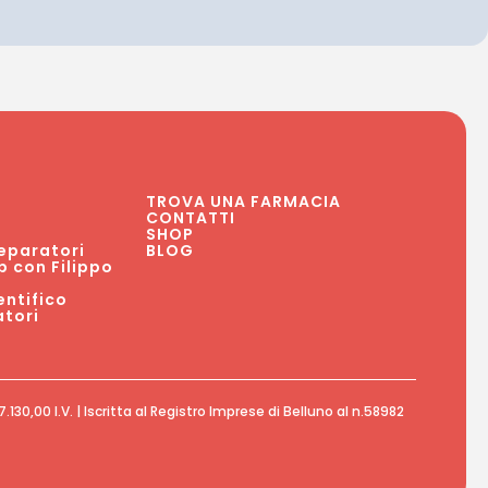
TROVA UNA FARMACIA
CONTATTI
SHOP
eparatori
BLOG
p con Filippo
ntifico
atori
30,00 I.V. | Iscritta al Registro Imprese di Belluno al n.58982